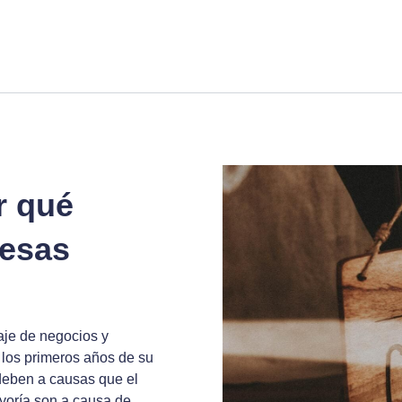
r qué
resas
aje de negocios y
los primeros años de su
deben a causas que el
yoría son a causa de