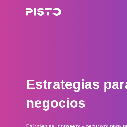
Skip
to
content
Estrategias par
negocios
Estrategias, consejos y recursos para 