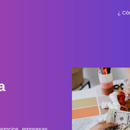
¿ Có
a
negocios, empresas,